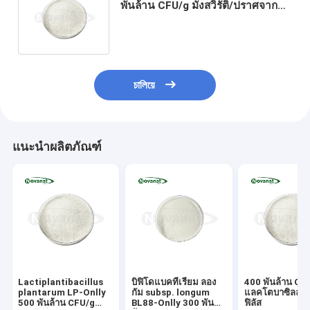
พันล้าน CFU/g มังสวิรัติ/ปราศจาก
สารก่อภูมิแพ้/ปราศจากกลูเตน/
ปราศจากนม
চালিয়ে
แนะนำผลิตภัณฑ์
Lactiplantibacillus
บิฟิโดแบคทีเรียม ลอง
400 พันล้าน CF
plantarum LP-Onlly
กัม subsp. longum
แลคโตบาซิลลัส 
500 พันล้าน CFU/g
BL88-Onlly 300 พัน
ฟิลัส