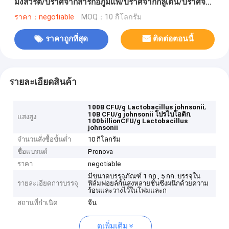
มังสวิรัติ/ปราศจากสารก่อภูมิแพ้/ปราศจากกลูเตน/ปราศจาก
นม
ราคา：negotiable
MOQ：10 กิโลกรัม
ราคาถูกที่สุด
ติดต่อตอนนี้
รายละเอียดสินค้า
,
100B CFU/g Lactobacillus johnsonii
,
10B CFU/g johnsonii โปรไบโอติก
แสงสูง
100billionCFU/g Lactobacillus
johnsonii
จำนวนสั่งซื้อขั้นต่ำ
10 กิโลกรัม
ชื่อแบรนด์
Pronova
ราคา
negotiable
มีขนาดบรรจุภัณฑ์ 1 กก., 5 กก. บรรจุใน
รายละเอียดการบรรจุ
ฟิล์มฟอยล์กั้นสูงหลายชั้นซึ่งผนึกด้วยความ
ร้อนและวางไว้ในโฟมและก
สถานที่กำเนิด
จีน
ดูเพิ่มเติม