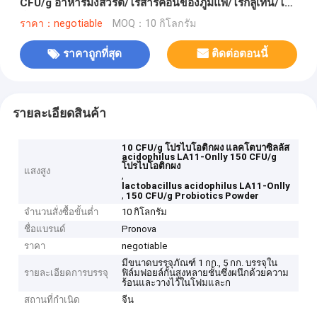
CFU/g อาหารมังสวิรัต/ไร้สารค้อนของภูมิแพ้/ไร้กลูเทน/ไร้
น้ํานม
ราคา：negotiable
MOQ：10 กิโลกรัม
ราคาถูกที่สุด
ติดต่อตอนนี้
รายละเอียดสินค้า
10 CFU/g โปรไบโอติกผง แลคโตบาซิลลัส
acidophilus LA11-Onlly 150 CFU/g
โปรไบโอติกผง
แสงสูง
,
lactobacillus acidophilus LA11-Onlly
,
150 CFU/g Probiotics Powder
จำนวนสั่งซื้อขั้นต่ำ
10 กิโลกรัม
ชื่อแบรนด์
Pronova
ราคา
negotiable
มีขนาดบรรจุภัณฑ์ 1 กก., 5 กก. บรรจุใน
รายละเอียดการบรรจุ
ฟิล์มฟอยล์กั้นสูงหลายชั้นซึ่งผนึกด้วยความ
ร้อนและวางไว้ในโฟมและก
สถานที่กำเนิด
จีน