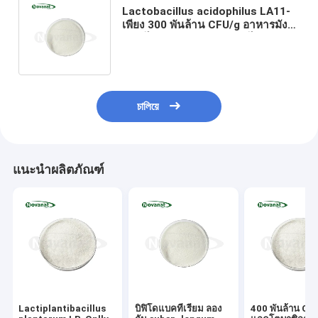
Lactobacillus acidophilus LA11-
เพียง 300 พันล้าน CFU/g อาหารมังส
วิรัต/ไร้สารค้อนของภูมิแพ้/ไร้กลูเทน/
ไร้น้ํานม
চালিয়ে
แนะนำผลิตภัณฑ์
Lactiplantibacillus
บิฟิโดแบคทีเรียม ลอง
400 พันล้าน CF